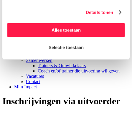
SLIM-subsidie samenwerkingsverband
Subsidieregeling IOHVV
Details tonen
Subsidieregeling Praktijkleren
Over Impact
Over ons
Agenda
Alles toestaan
Locaties
Erkenningen
Trainers
Selectie toestaan
Coaches & Individuele begeleiders
Leefstijltrainers
Samenwerken
Trainers & Ontwikkelaars
Coach en/of trainer die uitvoering wil geven
Vacatures
Contact
Mijn Impact
Inschrijvingen via uitvoerder