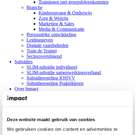
Trainingen met groepsbijeenkomsten
Branche
Kinderopvang & Onderwijs
Zorg & Welzijn
Marketing & Sales
Media & Communicatie
Persoonlijke ontwikkeling
Leidinggeven
Digitale vaardigheden
Train de Trainer
Sectoroverstijgend
Subsidies
SLIM-subsidie individueel
SLIM-subsidie samenwerkingsverband
Subsidieregeling IOHVV
Subsidieregeling Praktijkleren
Over Impact
Over ons
Agenda
Locaties
Erkenningen
Trainers
Deze website maakt gebruik van cookies
Coaches & Individuele begeleiders
Leefstijltrainers
We gebruiken cookies om content en advertenties te
Samenwerken