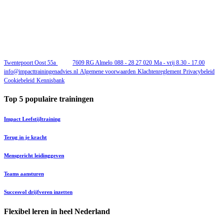
Twentepoort Oost 55a
7609 RG Almelo
088 - 28 27 020
Ma - vrij 8.30 - 17.00
info@impacttrainingenadvies.nl
Algemene voorwaarden
Klachtenreglement
Privacybeleid
Cookiebeleid
Kennisbank
Top 5 populaire trainingen
Impact Leefstijltraining
Terug in je kracht
Mensgericht leidinggeven
Teams aansturen
Succesvol drijfveren inzetten
Flexibel leren in heel Nederland