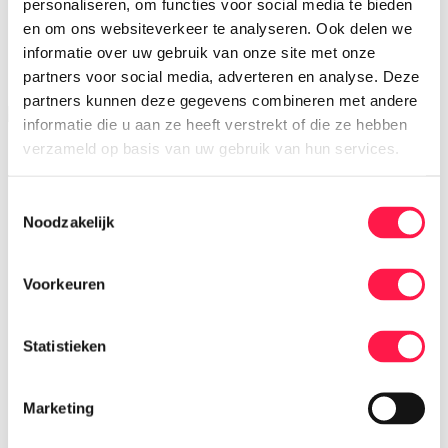
personaliseren, om functies voor social media te bieden
Trainers & Ontwikkelaars
Coach en/of trainer die uitvoering wil geven
en om ons websiteverkeer te analyseren. Ook delen we
Vacatures
informatie over uw gebruik van onze site met onze
Contact
partners voor social media, adverteren en analyse. Deze
Mijn Impact
partners kunnen deze gegevens combineren met andere
informatie die u aan ze heeft verstrekt of die ze hebben
verzameld op basis van uw gebruik van hun services.
Trainingen
Mijn leervoorkeur
Flexibele Zelfstudieprogramma’s
Toestemmingsselectie
Trainingen met individuele begeleiding
Trainingen met groepsbijeenkomsten
Noodzakelijk
Branche
Kinderopvang & Onderwijs
Zorg & Welzijn
Voorkeuren
Marketing & Sales
Media & Communicatie
Persoonlijke ontwikkeling
Statistieken
Leidinggeven
Digitale vaardigheden
Train de Trainer
Sectoroverstijgend
Marketing
Subsidies
SLIM-subsidie individueel